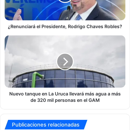
Robles?
¿Renunciará el Presidente, Rodrigo Chaves Robles?
Nuevo
tanque
en
La
Uruca
llevará
más
agua
a
más
Nuevo tanque en La Uruca llevará más agua a más
de
de 320 mil personas en el GAM
320
mil
personas
en
Publicaciones relacionadas
el