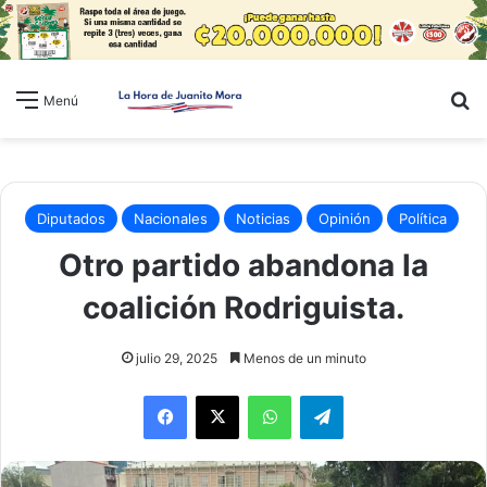
B
Menú
Diputados
Nacionales
Noticias
Opinión
Política
Otro partido abandona la
coalición Rodriguista.
julio 29, 2025
Menos de un minuto
WhatsApp
Telegram