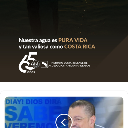
¿Renunciará
el
Presidente,
Rodrigo
Chaves