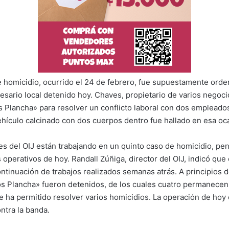
 homicidio, ocurrido el 24 de febrero, fue supuestamente ord
sario local detenido hoy. Chaves, propietario de varios negoci
s Plancha» para resolver un conflicto laboral con dos emplead
hículo calcinado con dos cuerpos dentro fue hallado en esa oc
es del OIJ están trabajando en un quinto caso de homicidio, pen
 operativos de hoy. Randall Zúñiga, director del OIJ, indicó que
ontinuación de trabajos realizados semanas atrás. A principios d
 Plancha» fueron detenidos, de los cuales cuatro permanecen 
ue ha permitido resolver varios homicidios. La operación de hoy 
ntra la banda.