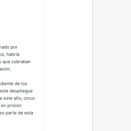
enado por
os, habría
os que cobraban
asión.
diente de los
 este despliegue
e este año, cinco
en prisión
es parte de esta