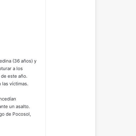
edina (36 años) y
turar a los
 de este año.
las víctimas.
oncedían
nte un asalto.
go de Pocosol,