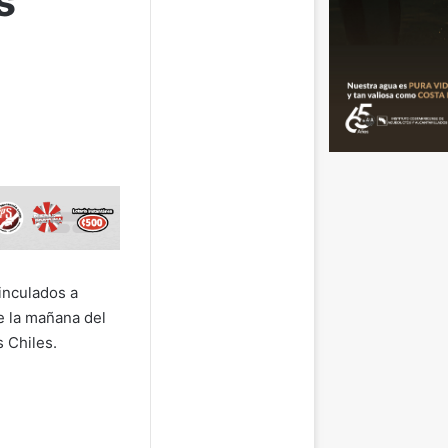
s
inculados a
e la mañana del
 Chiles.