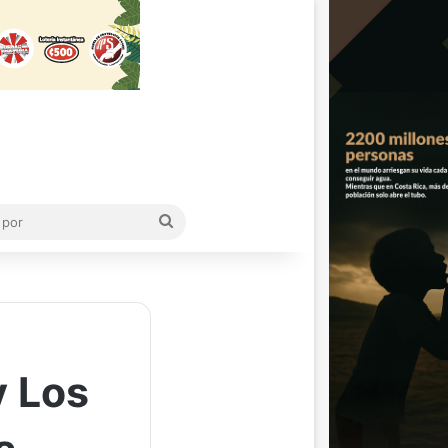
Buscar
por
y Los