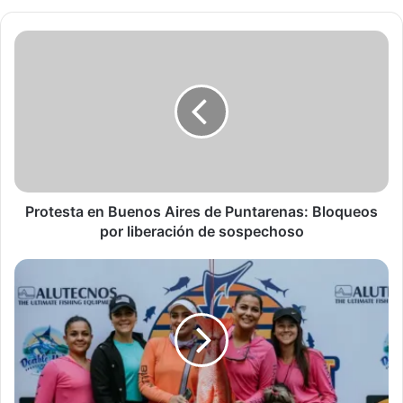
Protesta
en
Buenos
Aires
de
Puntarenas:
Bloqueos
por
liberación
de
Protesta en Buenos Aires de Puntarenas: Bloqueos
sospechoso
por liberación de sospechoso
Quepos
se
prepara
para
el
increíble
Torneo
Summer