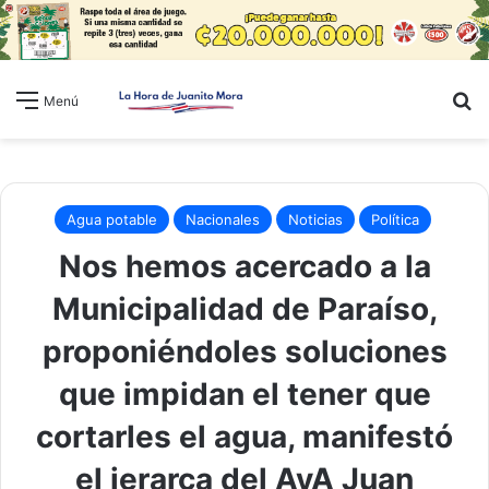
B
Menú
Agua potable
Nacionales
Noticias
Política
Nos hemos acercado a la
Municipalidad de Paraíso,
proponiéndoles soluciones
que impidan el tener que
cortarles el agua, manifestó
el jerarca del AyA Juan