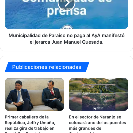
paga
al
AyA
manifestó
el
jerarca
Municipalidad de Paraíso no paga al AyA manifestó
Juan
el jerarca Juan Manuel Quesada.
Manuel
Quesada.
Publicaciones relacionadas
Primer caballero de la
En el sector de Naranjo se
República, Jeffry Umaña,
colocará uno de los puentes
realiza gira de trabajo en
más grandes de