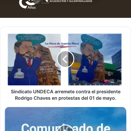
Sindicato
UNDECA
arremete
contra
el
presidente
Rodrigo
Chaves
en
protestas
Sindicato UNDECA arremete contra el presidente
del
Rodrigo Chaves en protestas del 01 de mayo.
01
de
Municipalidad
mayo.
de
Paraíso
no