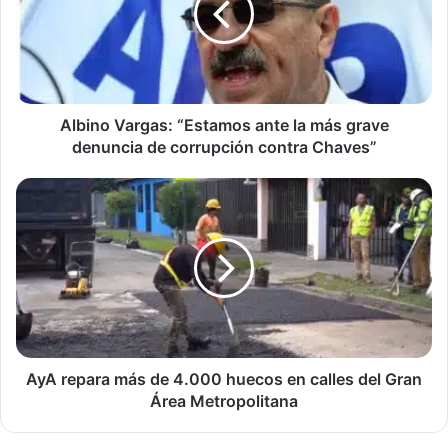
la
más
grave
denuncia
de
corrupción
Albino Vargas: “Estamos ante la más grave
contra
denuncia de corrupción contra Chaves”
Chaves”
AyA
repara
más
de
4.000
huecos
en
calles
del
Gran
AyA repara más de 4.000 huecos en calles del Gran
Área
Área Metropolitana
Metropolitana