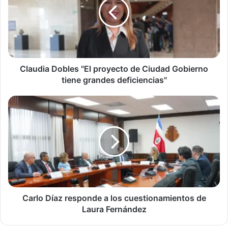
proyecto
de
Ciudad
Gobierno
tiene
grandes
deficiencias"
Claudia Dobles "El proyecto de Ciudad Gobierno
tiene grandes deficiencias"
Carlo
Díaz
responde
a
los
cuestionamientos
de
Laura
Fernández
Carlo Díaz responde a los cuestionamientos de
Laura Fernández