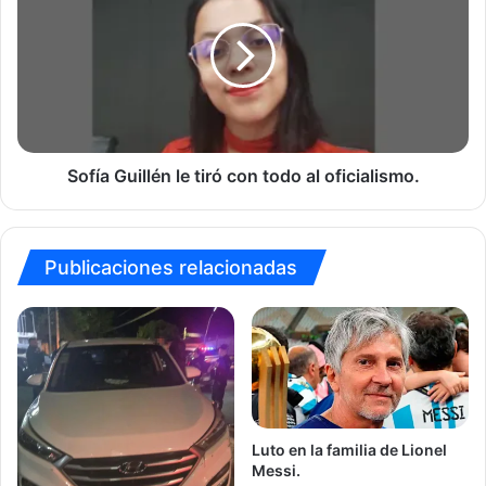
le
tiró
con
todo
al
oficialismo.
Sofía Guillén le tiró con todo al oficialismo.
Publicaciones relacionadas
Luto en la familia de Lionel
Messi.