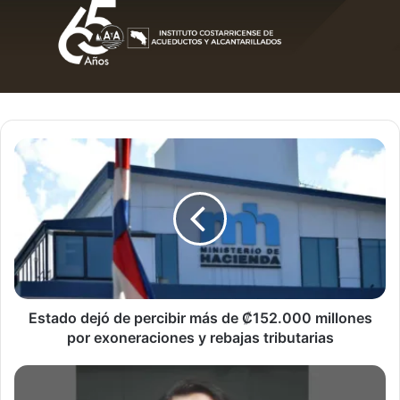
Estado
dejó
de
percibir
más
de
₡152.000
millones
por
exoneraciones
Estado dejó de percibir más de ₡152.000 millones
y
por exoneraciones y rebajas tributarias
rebajas
tributarias
Sofía
Guillén