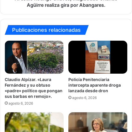
Abangares.
Agüirre realiza gira por Abangares.
Publicaciones relacionadas
Claudio Alpízar. «Laura
Policía Penitenciaria
Fernández y su obtuso
intercepta aparente droga
«padre» político que pongan
lanzada desde dron
sus barbas en remojo».
agosto 6, 2026
agosto 6, 2026