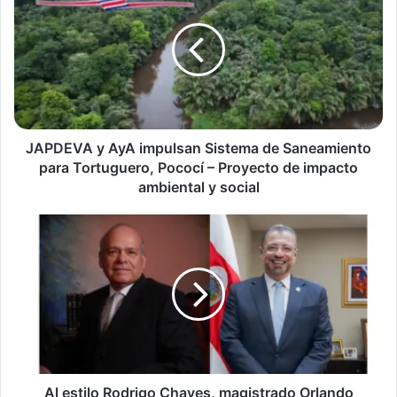
AyA
impulsan
Sistema
de
Saneamiento
para
Tortuguero,
Pococí
JAPDEVA y AyA impulsan Sistema de Saneamiento
–
para Tortuguero, Pococí – Proyecto de impacto
Proyecto
ambiental y social
de
impacto
Al
ambiental
estilo
y
Rodrigo
social
Chaves,
magistrado
Orlando
Agüirre
realiza
gira
por
Al estilo Rodrigo Chaves, magistrado Orlando