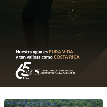
JAPDEVA
y