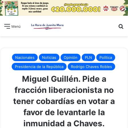
B
Menú
Nacionales
Noticias
Opinión
PLN
Política
Presidencia de la República
Rodrigo Chaves Robles
Miguel Guillén. Pide a
fracción liberacionista no
tener cobardías en votar a
favor de levantarle la
inmunidad a Chaves.