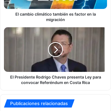
la
migración
El cambio climático también es factor en la
migración
El
Presidente
Rodrigo
Chaves
presenta
Ley
para
convocar
Referéndum
en
El Presidente Rodrigo Chaves presenta Ley para
Costa
convocar Referéndum en Costa Rica
Rica
Publicaciones relacionadas