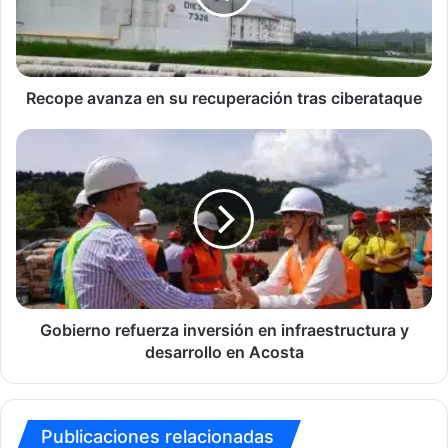
tras
ciberataque
Recope avanza en su recuperación tras ciberataque
Gobierno
refuerza
inversión
en
infraestructura
y
desarrollo
en
Acosta
Gobierno refuerza inversión en infraestructura y
desarrollo en Acosta
Publicaciones relacionadas