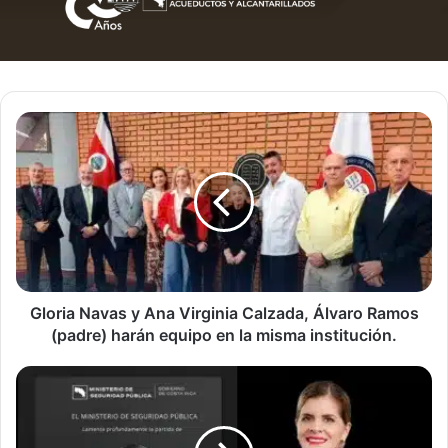
Gloria
Navas
y
Ana
Virginia
Calzada,
Álvaro
Ramos
(padre)
harán
Gloria Navas y Ana Virginia Calzada, Álvaro Ramos
equipo
(padre) harán equipo en la misma institución.
en
la
Laura
misma
Fernández.
institución.
“Hay
un