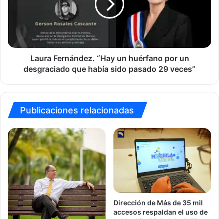
huérfano
por
un
desgraciado
que
había
Laura Fernández. “Hay un huérfano por un
sido
desgraciado que había sido pasado 29 veces”
pasado
29
veces”
Publicaciones relacionadas
Dirección de Más de 35 mil
accesos respaldan el uso de