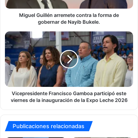
gobernar
de
Nayib
Miguel Guillén arremete contra la forma de
Bukele.
gobernar de Nayib Bukele.
Vicepresidente
Francisco
Gamboa
participó
este
viernes
de
la
inauguración
de
Vicepresidente Francisco Gamboa participó este
la
viernes de la inauguración de la Expo Leche 2026
Expo
Leche
2026
Publicaciones relacionadas