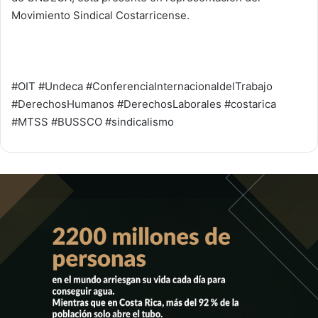
Movimiento Sindical Costarricense.
#OIT #Undeca #ConferenciaInternacionaldelTrabajo
#DerechosHumanos #DerechosLaborales #costarica
#MTSS #BUSSCO #sindicalismo