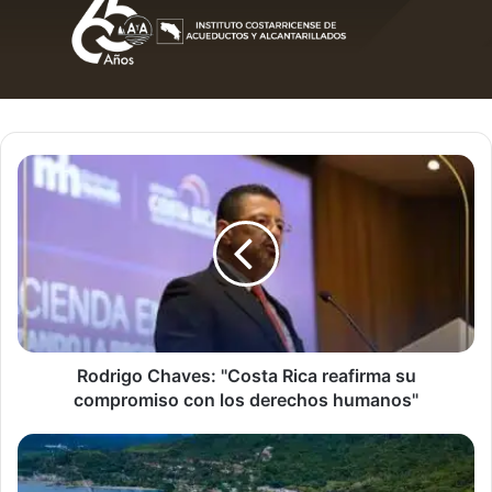
Rodrigo
Chaves:
"Costa
Rica
reafirma
su
compromiso
con
los
derechos
Rodrigo Chaves: "Costa Rica reafirma su
humanos"
compromiso con los derechos humanos"
Exportaciones
agrícolas
crecen