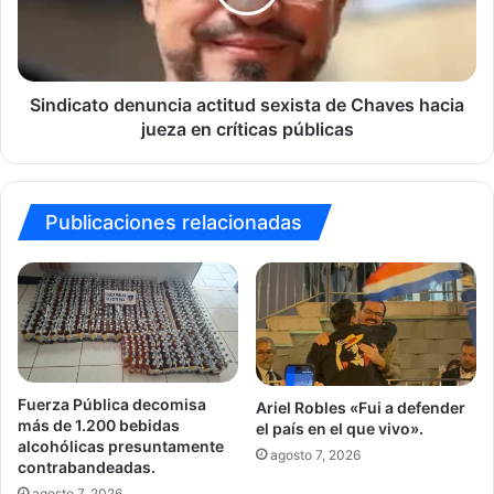
Chaves
hacia
jueza
en
críticas
Sindicato denuncia actitud sexista de Chaves hacia
públicas
jueza en críticas públicas
Publicaciones relacionadas
Fuerza Pública decomisa
Ariel Robles «Fui a defender
más de 1.200 bebidas
el país en el que vivo».
alcohólicas presuntamente
agosto 7, 2026
contrabandeadas.
agosto 7, 2026