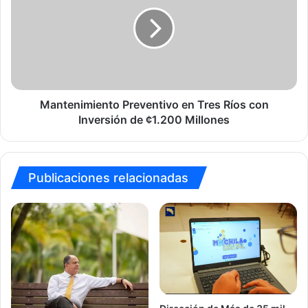
en
de
Tres
Nicoya
Ríos
con
Inversión
de
¢1.200
Millones
Mantenimiento Preventivo en Tres Ríos con
Inversión de ¢1.200 Millones
Publicaciones relacionadas