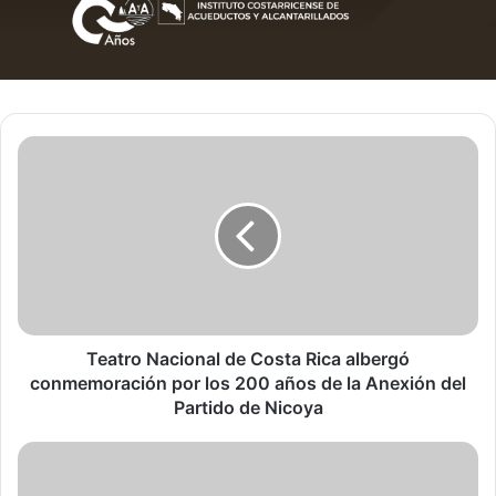
Teatro
Nacional
de
Costa
Rica
albergó
conmemoración
por
los
200
Teatro Nacional de Costa Rica albergó
años
conmemoración por los 200 años de la Anexión del
de
Partido de Nicoya
la
Anexión
Mantenimiento
del
Preventivo
Partido