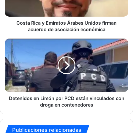
firman
acuerdo
de
asociación
Costa Rica y Emiratos Árabes Unidos firman
económica
acuerdo de asociación económica
Detenidos
en
Limón
por
PCD
están
vinculados
con
droga
en
Detenidos en Limón por PCD están vinculados con
contenedores
droga en contenedores
Publicaciones relacionadas