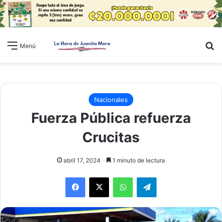
B
Menú
Nacionales
Fuerza Pública refuerza
Crucitas
abril 17, 2024
1 minuto de lectura
WhatsApp
Telegram