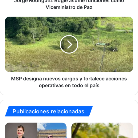
Jorge Rodríguez Bogle asume funciones como
Viceministro de Paz
MSP
designa
nuevos
cargos
y
fortalece
acciones
operativas
en
todo
MSP designa nuevos cargos y fortalece acciones
el
operativas en todo el país
país
Publicaciones relacionadas