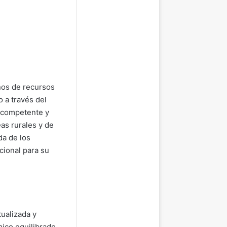
nos de recursos
 a través del
 competente y
as rurales y de
da de los
ional para su
ualizada y
mico equilibrado