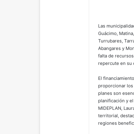
Las municipalida
Guácimo, Matina,
Turrubares, Tarr
Abangares y Mont
falta de recurso
repercute en su c
El financiamient
proporcionar los
planes son esenc
planificación y e
MIDEPLAN, Laura
territorial, dest
regiones benefic