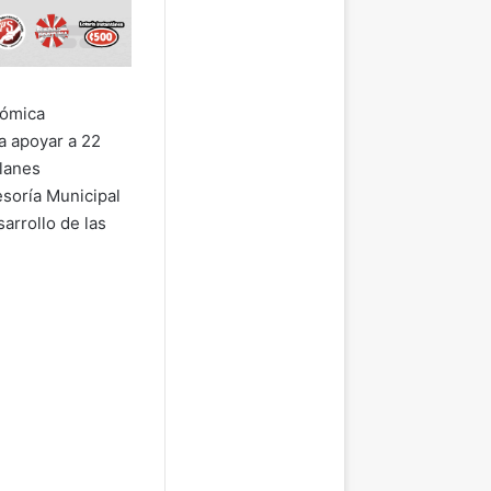
nómica
a apoyar a 22
planes
esoría Municipal
arrollo de las