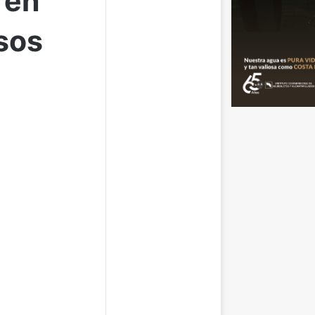
 en
sos