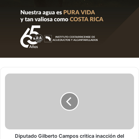
Diputado
Gilberto
Campos
critica
inacción
del
Gobierno
ante
crisis
de
Diputado Gilberto Campos critica inacción del