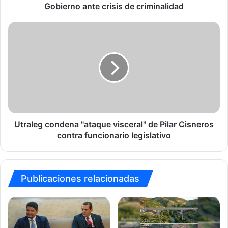
criminalidad
Gobierno ante crisis de criminalidad
Utraleg
condena
"ataque
visceral"
de
Pilar
Cisneros
contra
funcionario
legislativo
Utraleg condena "ataque visceral" de Pilar Cisneros
contra funcionario legislativo
Publicaciones relacionadas