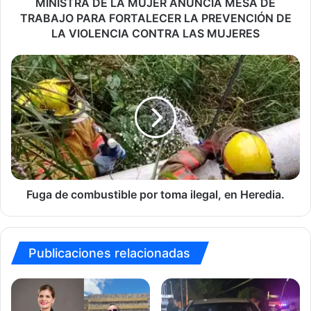
FORTALECER
MINISTRA DE LA MUJER ANUNCIA MESA DE
LA
TRABAJO PARA FORTALECER LA PREVENCIÓN DE
PREVENCIÓN
LA VIOLENCIA CONTRA LAS MUJERES
DE
LA
Fuga
VIOLENCIA
de
CONTRA
combustible
LAS
por
MUJERES
toma
ilegal,
en
Heredia.
Fuga de combustible por toma ilegal, en Heredia.
Publicaciones relacionadas