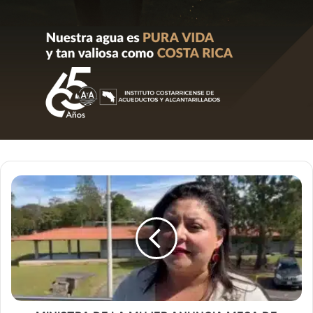
MINISTRA
DE
LA
MUJER
ANUNCIA
MESA
DE
TRABAJO
PARA