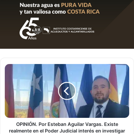
OPINIÓN.
Por
Esteban
Aguilar
Vargas.
Existe
realmente
en
el
Poder
OPINIÓN. Por Esteban Aguilar Vargas. Existe
Judicial
realmente en el Poder Judicial interés en investigar