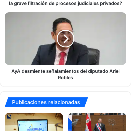
interés
la grave filtración de procesos judiciales privados?
en
investigar
AyA
la
desmiente
grave
señalamientos
filtración
del
de
diputado
procesos
Ariel
judiciales
Robles
privados?
AyA desmiente señalamientos del diputado Ariel
Robles
Publicaciones relacionadas