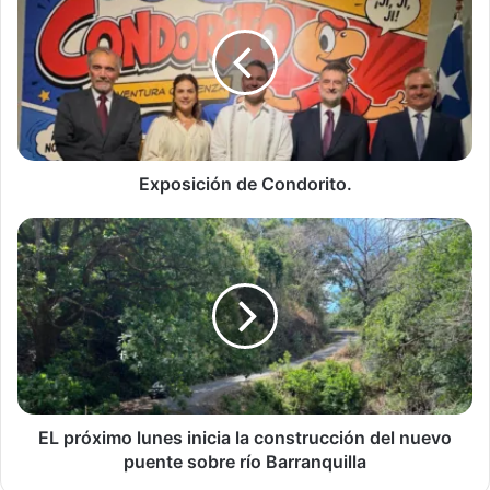
Condorito.
Exposición de Condorito.
EL
próximo
lunes
inicia
la
construcción
del
nuevo
puente
sobre
EL próximo lunes inicia la construcción del nuevo
río
puente sobre río Barranquilla
Barranquilla