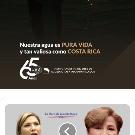
Exdiputada
María
Marta
Carballo
lanzó