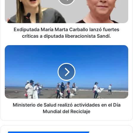
fuertes
críticas
a
diputada
liberacionista
Exdiputada María Marta Carballo lanzó fuertes
Sandí.
críticas a diputada liberacionista Sandí.
Ministerio
de
Salud
realizó
actividades
en
el
Día
Mundial
del
Ministerio de Salud realizó actividades en el Día
Reciclaje
Mundial del Reciclaje