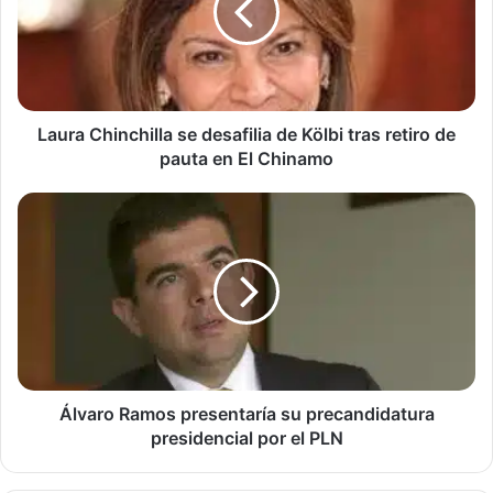
de
Kölbi
tras
retiro
de
pauta
Laura Chinchilla se desafilia de Kölbi tras retiro de
en
pauta en El Chinamo
El
Chinamo
Álvaro
Ramos
presentaría
su
precandidatura
presidencial
por
el
PLN
Álvaro Ramos presentaría su precandidatura
presidencial por el PLN