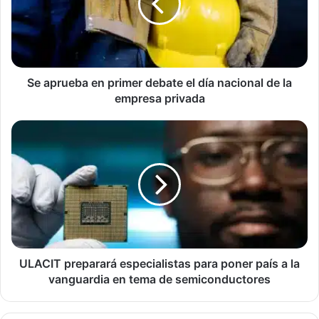
debate
el
día
nacional
de
la
Se aprueba en primer debate el día nacional de la
empresa
empresa privada
privada
ULACIT
preparará
especialistas
para
poner
país
a
la
vanguardia
en
ULACIT preparará especialistas para poner país a la
tema
vanguardia en tema de semiconductores
de
semiconductores