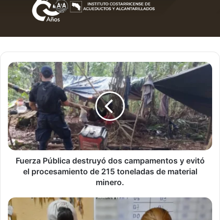
Fuerza
Pública
destruyó
dos
campamentos
y
evitó
el
procesamiento
de
Fuerza Pública destruyó dos campamentos y evitó
215
el procesamiento de 215 toneladas de material
toneladas
minero.
de
material
Policía
minero.
Penitenciaria