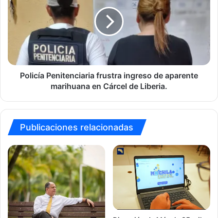
frustra
ingreso
de
aparente
marihuana
en
Cárcel
de
Policía Penitenciaria frustra ingreso de aparente
Liberia.
marihuana en Cárcel de Liberia.
Publicaciones relacionadas