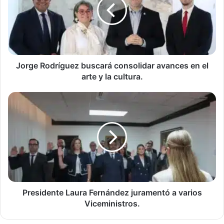
consolidar
avances
en
el
arte
y
la
Jorge Rodríguez buscará consolidar avances en el
cultura.
arte y la cultura.
Presidente
Laura
Fernández
juramentó
a
varios
Viceministros.
Presidente Laura Fernández juramentó a varios
Viceministros.