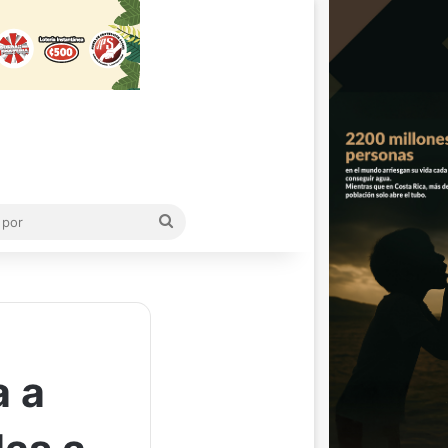
Buscar
por
 a