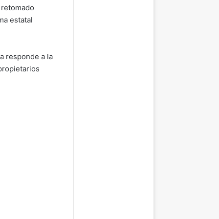
o retomado
ma estatal
va responde a la
propietarios