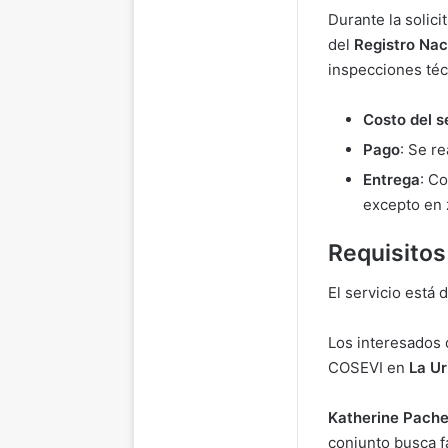
Durante la solic
del
Registro Nac
inspecciones téc
Costo del s
Pago
: Se r
Entrega
: C
excepto en z
Requisitos
El servicio está
Los interesados
COSEVI en
La U
Katherine Pach
conjunto busca f