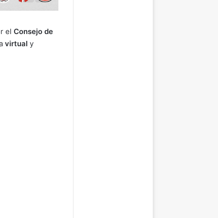
or el
Consejo de
ra
virtual
y