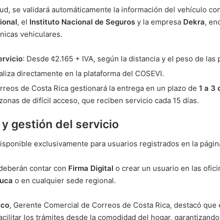
itud, se validará automáticamente la información del vehículo c
ional
, el
Instituto Nacional de Seguros
y la empresa
Dekra
, en
nicas vehiculares.
ervicio
: Desde ¢2.165 + IVA, según la distancia y el peso de las 
ealiza directamente en la plataforma del COSEVI.
orreos de Costa Rica gestionará la entrega en un plazo de
1 a 3 
onas de difícil acceso, que reciben servicio cada 15 días.
 y gestión del servicio
 disponible exclusivamente para usuarios registrados en la pági
 deberán contar con
Firma Digital
o crear un usuario en las ofici
ruca
o en cualquier sede regional.
eco
, Gerente Comercial de Correos de Costa Rica, destacó que 
acilitar los trámites desde la comodidad del hogar, garantizand