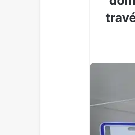
domi
trav