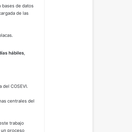
on bases de datos
cargada de las
placas.
días hábiles
,
na del COSEVI.
nas centrales del
este trabajo
o un proceso