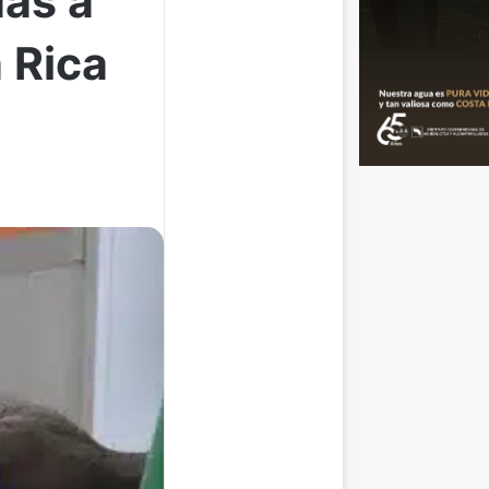
das a
 Rica