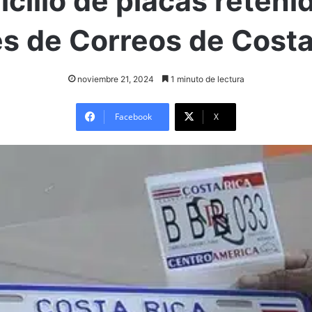
cilio de placas reteni
és de Correos de Costa
noviembre 21, 2024
1 minuto de lectura
Facebook
X