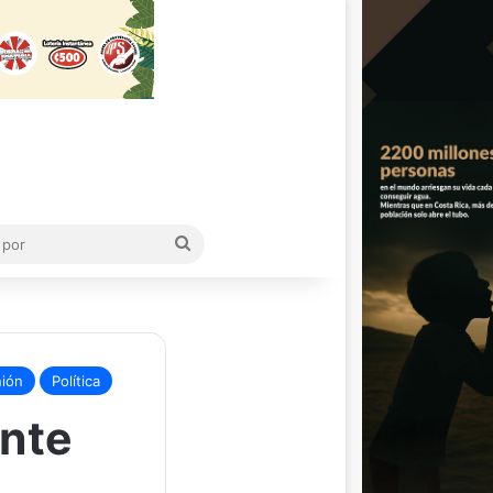
Buscar
por
nión
Política
ente