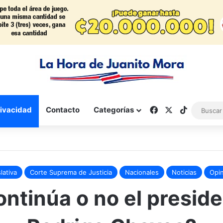
Facebook
X
TikTok
rivacidad
Contacto
Categorías
lativa
Corte Suprema de Justicia
Nacionales
Noticias
Opi
ntinúa o no el presid