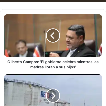
Gilberto
Campos:
'El
gobierno
celebra
mientras
las
madres
lloran
a
Gilberto Campos: 'El gobierno celebra mientras las
sus
madres lloran a sus hijos'
hijos'
Recope
avanza
en
su
recuperación
tras