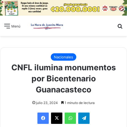
B
Menú
Nacionales
CNFL ilumina monumentos
por Bicentenario
Guanacasteco
julio 23, 2024
1 minuto de lectura
WhatsApp
Telegram