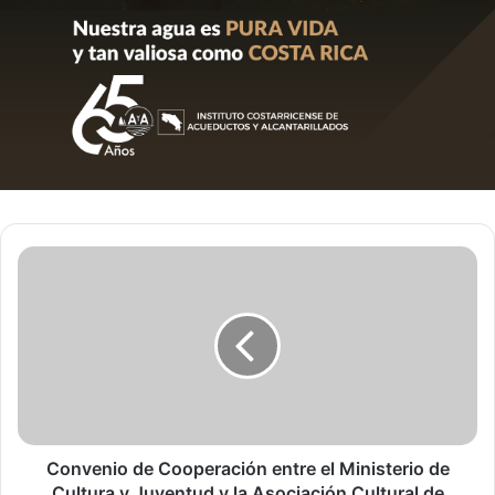
Convenio
de
Cooperación
entre
el
Ministerio
de
Cultura
y
Juventud
Convenio de Cooperación entre el Ministerio de
y
Cultura y Juventud y la Asociación Cultural de