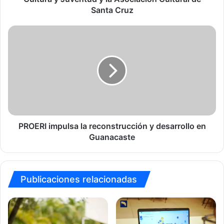
la
Santa Cruz
Asociación
Cultural
PROERI
de
impulsa
Santa
la
Cruz
reconstrucción
y
desarrollo
en
Guanacaste
PROERI impulsa la reconstrucción y desarrollo en
Guanacaste
Publicaciones relacionadas