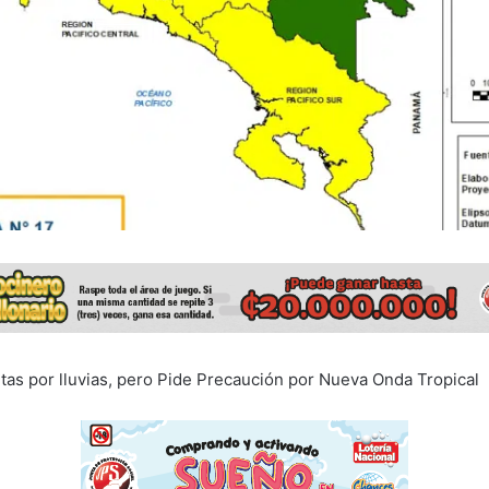
as por lluvias, pero Pide Precaución por Nueva Onda Tropical