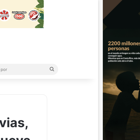
Buscar
por
vias,