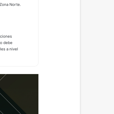
, Zona Norte.
iciones
go debe
es a nivel