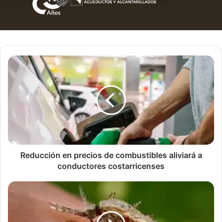
Reducción
en
precios
de
combustibles
aliviará
a
conductores
costarricenses
Reducción en precios de combustibles aliviará a
conductores costarricenses
Costa
Rica
avanza
hacia