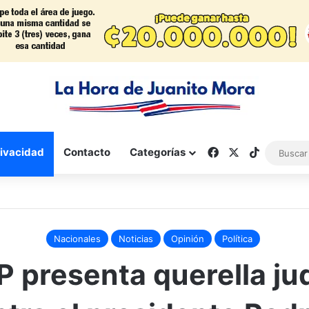
Facebook
X
TikTok
rivacidad
Contacto
Categorías
Nacionales
Noticias
Opinión
Política
 presenta querella jud