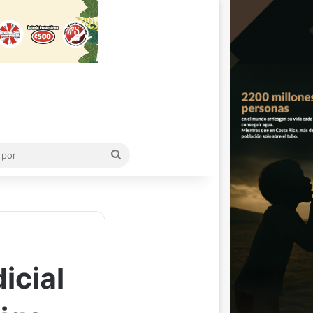
Buscar
por
icial