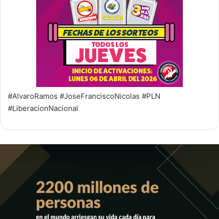
#AlvaroRamos #JoseFranciscoNicolas #PLN
#LiberacionNacional