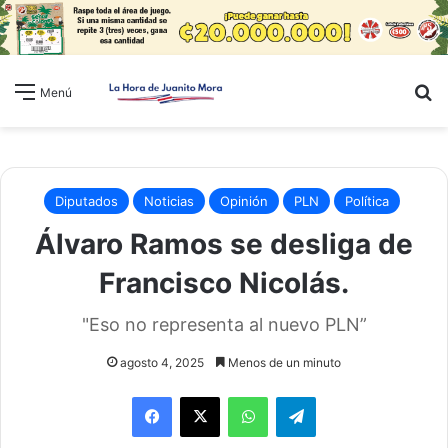
B
Menú
Diputados
Noticias
Opinión
PLN
Política
Álvaro Ramos se desliga de
Francisco Nicolás.
"Eso no representa al nuevo PLN”
agosto 4, 2025
Menos de un minuto
WhatsApp
Telegram