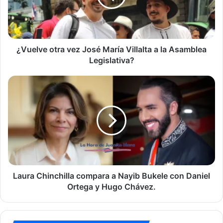
Villalta
a
la
Asamblea
Legislativa?
¿Vuelve otra vez José María Villalta a la Asamblea
Legislativa?
Laura
Chinchilla
compara
a
Nayib
Bukele
con
Daniel
Ortega
y
Laura Chinchilla compara a Nayib Bukele con Daniel
Hugo
Ortega y Hugo Chávez.
Chávez.