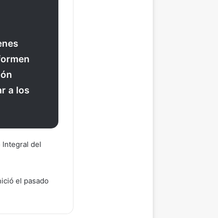
enes
nformen
ión
r a los
 Integral del
ició el pasado