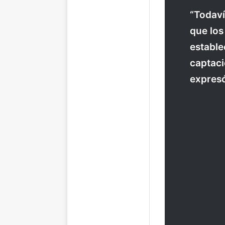
“Todaví
que los
estable
captaci
expres