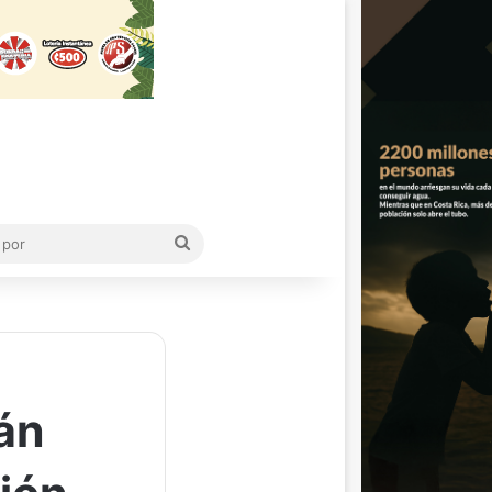
Buscar
por
án