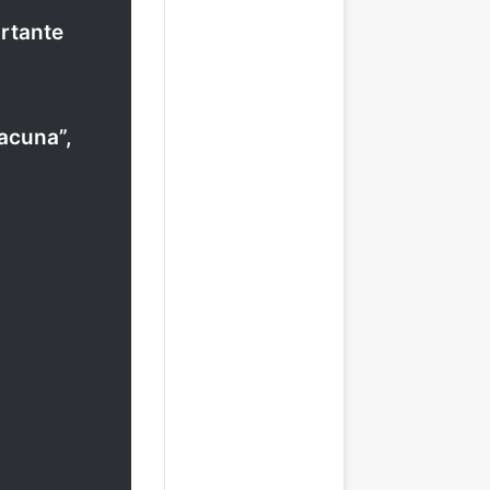
ortante
vacuna”,