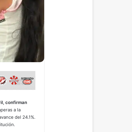
il, confirman
peras a la
avance del 24.1%.
itución.