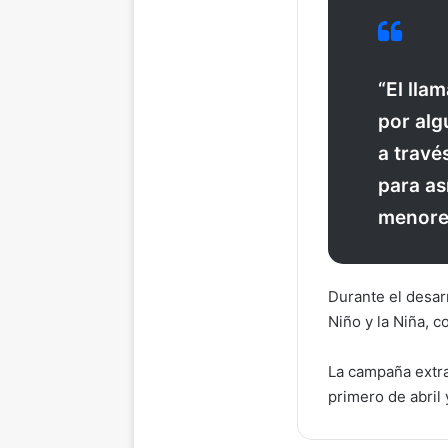
“El lla
por alg
a travé
para as
menores
Durante el desarr
Niño y la Niña, 
La campaña extra
primero de abril