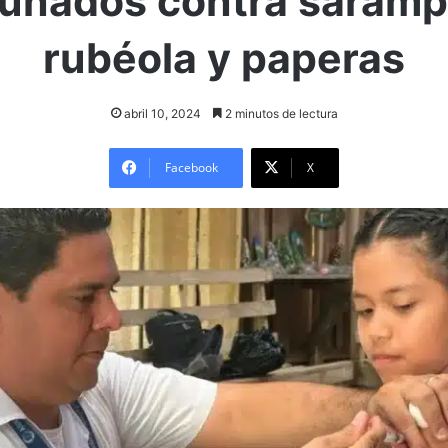
unados contra saramp
rubéola y paperas
abril 10, 2024
2 minutos de lectura
Facebook
X